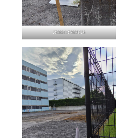
250924152608436