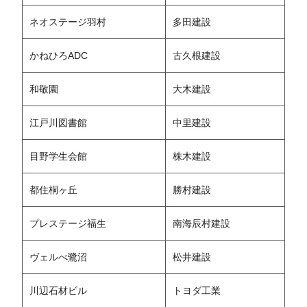
ネオステージ羽村
多田建設
かねひろADC
古久根建設
和敬園
大木建設
江戸川図書館
中里建設
目野学生会館
株木建設
都住桐ヶ丘
勝村建設
プレステージ福生
南海辰村建設
ヴェルべ鷺沼
松井建設
川辺石材ビル
トヨダ工業