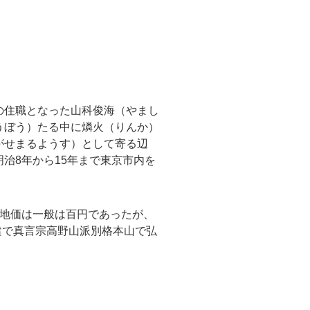
の住職となった山科俊海（やまし
うぼう）たる中に燐火（りんか）
がせまるようす）として寄る辺
治8年から15年まで東京市内を
、地価は一般は百円であったが、
建で真言宗高野山派別格本山で弘