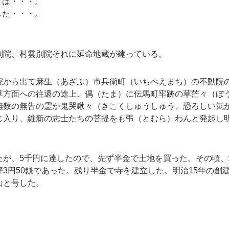
とは・・・。
した・・・。
別院、
村雲別院それに延命地蔵が建っている。
院から出て麻生（あざぶ）市兵衛町（いちべえまち）の不動院
草方面への往還の途上、偶（たま）に伝馬町牢跡の草茫々（ぼ
無数の無告の霊が鬼哭啾々（きこくしゅうしゅう、恐ろしい気
じ入り、維新の志士たちの菩提をも弔（とむら）わんと発起し明
たが、5千円に達したので、先ず半金で土地を買った。その頃
3円50銭であった。残り半金で寺を建立した。明治15年の創
山と号した。