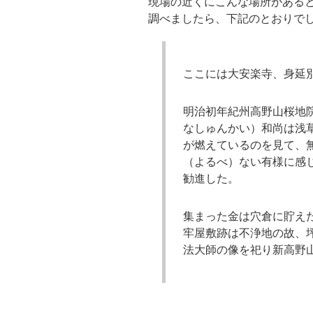
現場の近くにこんな場所がある
調べましたら、下記のとおりで
ここには大安楽寺、身延
明治初年紀州高野山桜地
なしゅんかい）和尚は浅
が燃えているのを見て、
（よるべ）ない有様に感
勧進した。
集まった金は穴倉に貯え
牢屋敷跡は不浄地の故、坪
法大師の像を祀り新高野