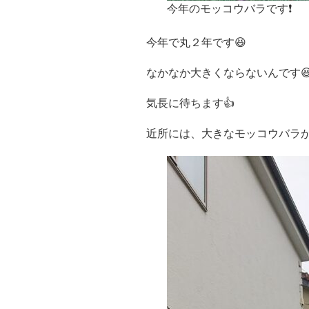
今年のモッコウバラです❗
今年で丸２年です😆
なかなか大きくならないんです
気長に待ちます👍️
近所には、大きなモッコウバラが有