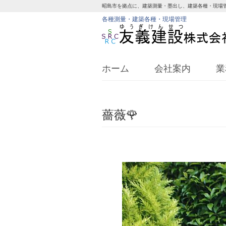
昭島市を拠点に、建築測量・墨出し、建築各種・現場
各種測量・建築各種・現場管理
ホーム
会社案内
業
薔薇🌹