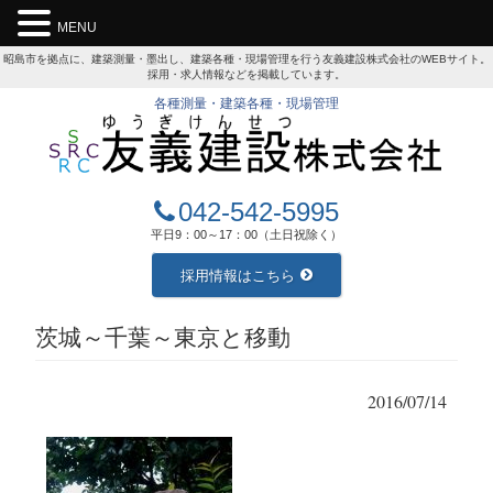
MENU
昭島市を拠点に、建築測量・墨出し、建築各種・現場管理を行う友義建設株式会社のWEBサイト。
採用・求人情報などを掲載しています。
各種測量・建築各種・現場管理
042-542-5995
平日9：00～17：00（土日祝除く）
採用情報はこちら
茨城～千葉～東京と移動
2016/07/14